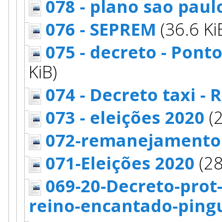
078 - plano sao paul
076 - SEPREM
(36.6 Ki
075 - decreto - Pont
KiB)
074 - Decreto taxi - 
073 - eleições 2020
(2
072-remanejamento v
071-Eleições 2020
(28
069-20-Decreto-prot
reino-encantado-ping