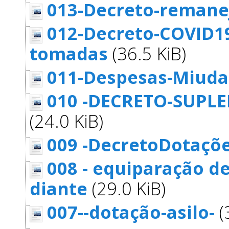
013-Decreto-remanej
012-Decreto-COVID19
tomadas
(36.5 KiB)
011-Despesas-Miuda
010 -DECRETO-SUPL
(24.0 KiB)
009 -DecretoDotaçõ
008 - equiparação d
diante
(29.0 KiB)
007--dotação-asilo-
(