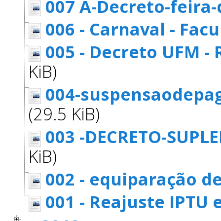
007 A-Decreto-feira
006 - Carnaval - Facu
005 - Decreto UFM - R
KiB)
004-suspensaodepag
(29.5 KiB)
003 -DECRETO-SUP
KiB)
002 - equiparação d
001 - Reajuste IPTU e