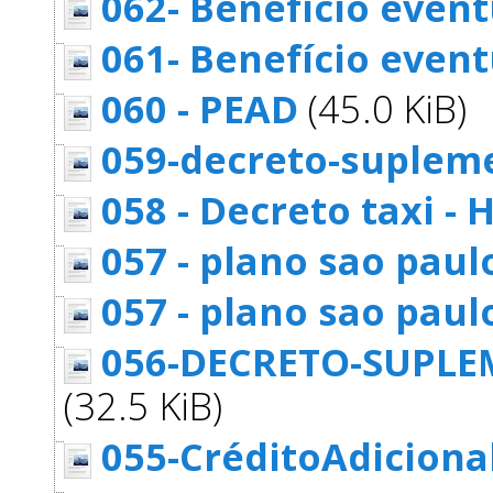
062- Benefício event
061- Benefício event
060 - PEAD
(45.0 KiB)
059-decreto-suplem
058 - Decreto taxi - 
057 - plano sao paul
057 - plano sao paul
056-DECRETO-SUPL
(32.5 KiB)
055-CréditoAdiciona