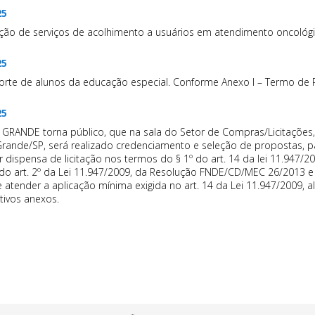
25
ção de serviços de acolhimento a usuários em atendimento oncológi
25
rte de alunos da educação especial. Conforme Anexo I – Termo de Re
25
RANDE torna público, que na sala do Setor de Compras/Licitações, si
 Grande/SP, será realizado credenciamento e seleção de propostas, 
por dispensa de licitação nos termos do § 1º do art. 14 da lei 11.947/
 do art. 2º da Lei 11.947/2009, da Resolução FNDE/CD/MEC 26/2013 e
atender a aplicação mínima exigida no art. 14 da Lei 11.947/2009, a
tivos anexos.