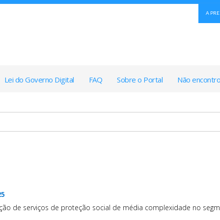
A PR
Lei do Governo Digital
FAQ
Sobre o Portal
Não encontro
25
ção de serviços de proteção social de média complexidade no segme