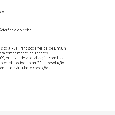
co.
ferência do edital.
to a Rua Francisco Fhellipe de Lima, nº
para fornecimento de gêneros
2009, priorizando a localização com base
 o estabelecido no art.39 da resolução
lém das cláusulas e condições