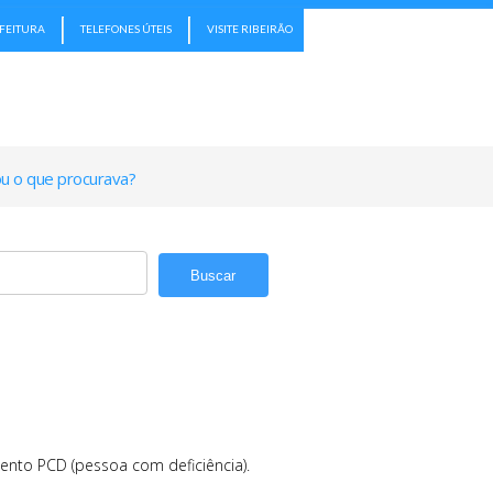
EFEITURA
TELEFONES ÚTEIS
VISITE RIBEIRÃO
u o que procurava?
nto PCD (pessoa com deficiência).